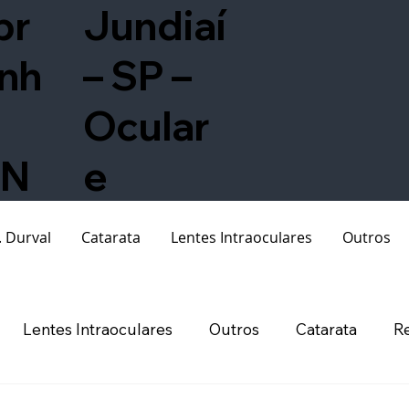
br
Jundiaí
nh
– SP –
Ocular
N
e
. Durval
Catarata
Lentes Intraoculares
Outros
Lentes Intraoculares
Outros
Catarata
Re
rafia Acadêmica