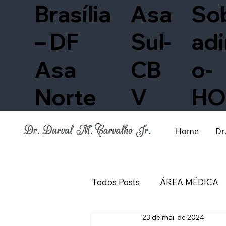
Brasília
Asa
So
– DF
Sul-
adi
Asa
CB
o-
Norte
V
HO
Home
Dr
Todos Posts
ÁREA MÉDICA
23 de mai. de 2024
Biografia Científica
Biog