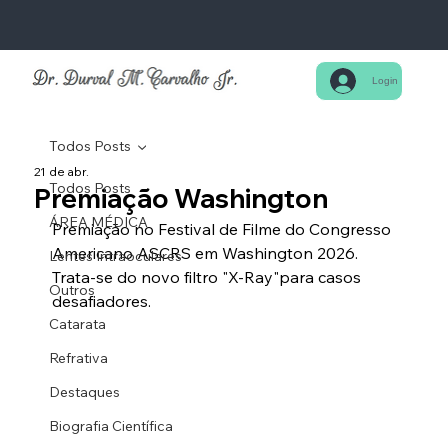
Login
Todos Posts
21 de abr.
Todos Posts
Premiação Washington
ÁREA MÉDICA
Premiação no Festival de Filme do Congresso 
Americano ASCRS em Washington 2026. 
Lentes Intraoculares
Trata-se do novo filtro "X-Ray"para casos 
Outros
desafiadores.
Catarata
Refrativa
Destaques
Biografia Científica